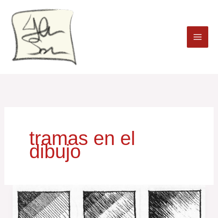
Ir
al
contenido
tramas en el
dibujo
Tramas
en
el