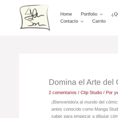
Ir
al
Home
Portfolio
¿Q
contenido
Contacto
Carrito
Domina el Arte del 
2 comentarios
/
Clip Studio
/ Por
y
¡Bienvenido/a al mundo del cómic 
antes conocido como Manga Studio
saber para empezar a dibujar cómi