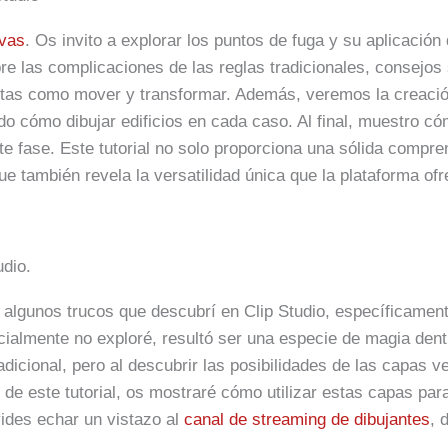
ivas
. Os invito a explorar los puntos de fuga y su aplicació
obre las complicaciones de las reglas tradicionales, consejo
tas como mover y transformar. Además, veremos la creació
do cómo dibujar edificios en cada caso. Al final, muestro cóm
nte fase. Este tutorial no solo proporciona una sólida compr
ue también revela la versatilidad única que la plataforma ofre
udio.
r algunos trucos que descubrí en Clip Studio, específicamen
cialmente no exploré, resultó ser una especie de magia dentr
icional, pero al descubrir las posibilidades de las capas v
de este tutorial, os mostraré cómo utilizar estas capas para
vides echar un vistazo al
canal de streaming de dibujantes
, 