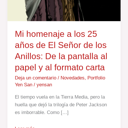
formato
carta
Mi homenaje a los 25
años de El Señor de los
Anillos: De la pantalla al
papel y al formato carta
Deja un comentario
/
Novedades
,
Portfolio
Yen San
/
yensan
El tiempo vuela en la Tierra Media, pero la
huella que dejó la trilogía de Peter Jackson
es imborrable. Como […]