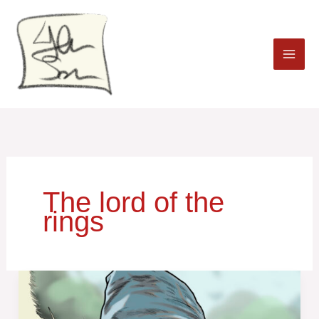
Ir
al
contenido
The lord of the
rings
Mi
homenaje
a