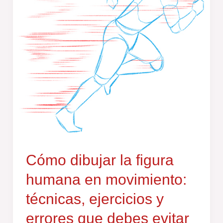
humana
en
movimiento:
técnicas,
ejercicios
y
errores
que
debes
evitar
Cómo dibujar la figura
humana en movimiento:
técnicas, ejercicios y
errores que debes evitar