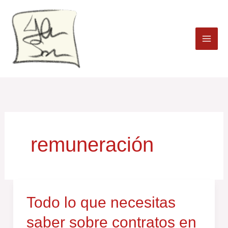
Ir
al
contenido
remuneración
Todo
Todo lo que necesitas
lo
saber sobre contratos en
que