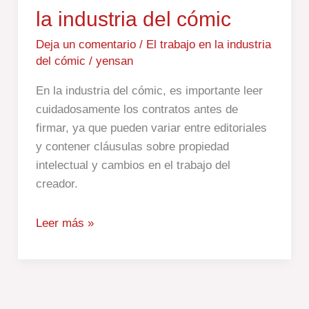
la industria del cómic
necesitas
saber
Deja un comentario
/
El trabajo en la industria
sobre
del cómic
/
yensan
contratos
en
En la industria del cómic, es importante leer
la
cuidadosamente los contratos antes de
industria
firmar, ya que pueden variar entre editoriales
del
y contener cláusulas sobre propiedad
cómic
intelectual y cambios en el trabajo del
creador.
Leer más »