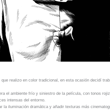
 que realizo en color tradicional, en esta ocasión decidí trab
a el ambiente frío y siniestro de la película, con tonos roj
uces intensas del entorno.
rzar la iluminación dramática y añadir texturas más cinemato