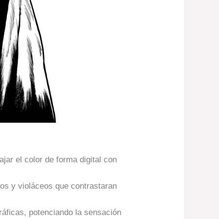
ajar el color de forma digital con
izos y violáceos que contrastaran
gráficas, potenciando la sensación