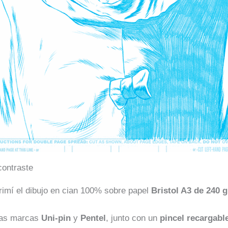
 contraste
rimí el dibujo en cian 100% sobre papel
Bristol A3 de 240 g
 las marcas
Uni-pin
y
Pentel
, junto con un
pincel recargabl