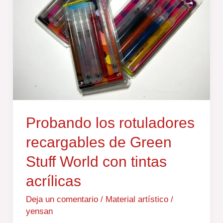
de
Green
Stuff
World
con
tintas
acrílicas
Probando los rotuladores
recargables de Green
Stuff World con tintas
acrílicas
Deja un comentario
/
Material artístico
/
yensan