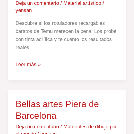
Deja un comentario
/
Material artístico
/
yensan
Descubre si los rotuladores recargables
baratos de Temu merecen la pena. Los probé
con tinta acrílica y te cuento los resultados
reales.
Leer más »
Bellas
Bellas artes Piera de
artes
Barcelona
Piera
de
Deja un comentario
/
Materiales de dibujo por
el mundo
/
yensan