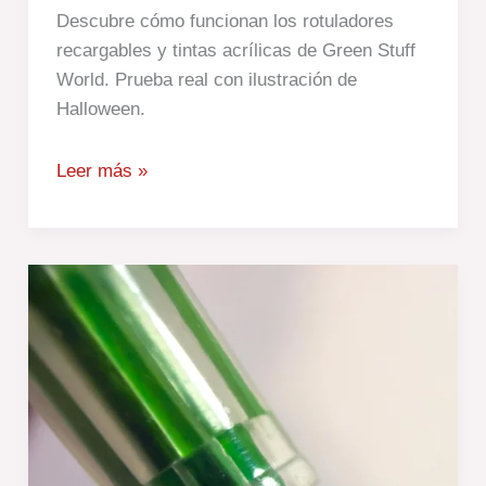
Descubre cómo funcionan los rotuladores
recargables y tintas acrílicas de Green Stuff
World. Prueba real con ilustración de
Halloween.
Leer más »
Probando
rotuladores
recargables
baratos
de
Temu:
¿valen
la