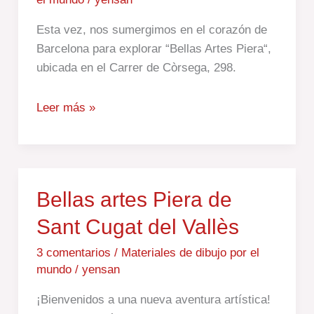
Barcelona
Esta vez, nos sumergimos en el corazón de
Barcelona para explorar “Bellas Artes Piera“,
ubicada en el Carrer de Còrsega, 298.
Leer más »
Bellas
Bellas artes Piera de
artes
Sant Cugat del Vallès
Piera
de
3 comentarios
/
Materiales de dibujo por el
mundo
/
yensan
Sant
Cugat
¡Bienvenidos a una nueva aventura artística!
del