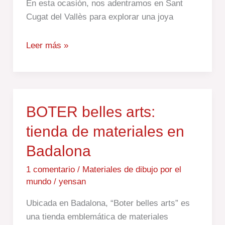
En esta ocasión, nos adentramos en Sant
Vallès
Cugat del Vallès para explorar una joya
Leer más »
BOTER
BOTER belles arts:
belles
tienda de materiales en
arts:
Badalona
tienda
de
1 comentario
/
Materiales de dibujo por el
materiales
mundo
/
yensan
en
Badalona
Ubicada en Badalona, “Boter belles arts” es
una tienda emblemática de materiales