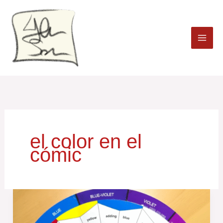
Ir
al
contenido
el color en el
cómic
La
Teoría
del