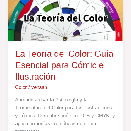
Color:
Guía
Esencial
para
Cómic
e
La Teoría del Color: Guía
Ilustración
Esencial para Cómic e
Ilustración
Color
/
yensan
Aprende a usar la Psicología y la
Temperatura del Color para tus ilustraciones
y cómics. Descubre qué son RGB y CMYK, y
aplica armonías cromáticas como un