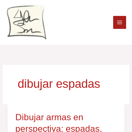
Ir
al
contenido
dibujar espadas
Dibujar
Dibujar armas en
armas
perspectiva: espadas,
en