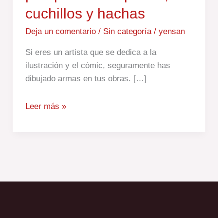
cuchillos y hachas
perspectiva:
espadas,
Deja un comentario
/
Sin categoría
/
yensan
cuchillos
y hachas
Si eres un artista que se dedica a la
ilustración y el cómic, seguramente has
dibujado armas en tus obras. […]
Leer más »