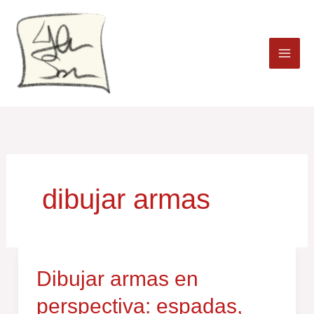
Ir
al
contenido
dibujar armas
Dibujar
Dibujar armas en
armas
perspectiva: espadas,
en