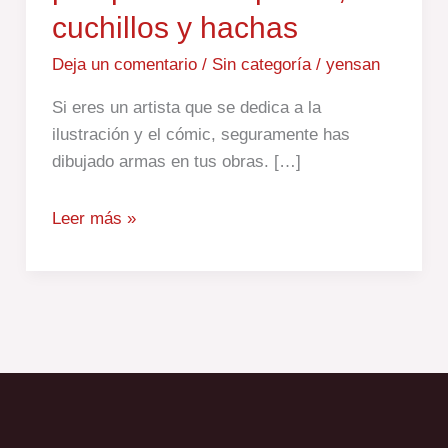
cuchillos y hachas
perspectiva:
espadas,
Deja un comentario
/
Sin categoría
/
yensan
cuchillos
y hachas
Si eres un artista que se dedica a la
ilustración y el cómic, seguramente has
dibujado armas en tus obras. […]
Leer más »