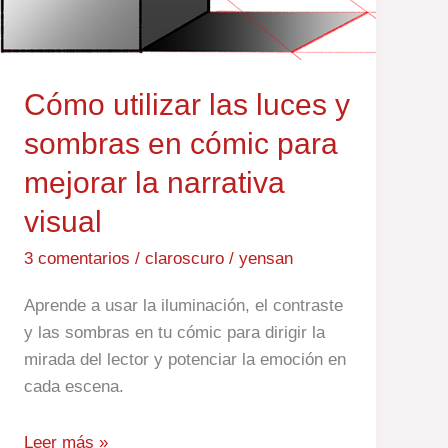
luces
y
sombras
en
Cómo utilizar las luces y
cómic
sombras en cómic para
para
mejorar
mejorar la narrativa
la
visual
narrativa
visual
3 comentarios
/
claroscuro
/
yensan
Aprende a usar la iluminación, el contraste
y las sombras en tu cómic para dirigir la
mirada del lector y potenciar la emoción en
cada escena.
Leer más »