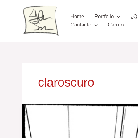
Ir
al
Home
Portfolio
¿Q
contenido
Contacto
Carrito
claroscuro
Cómo
falsear
luces