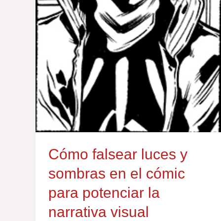
Cómo falsear luces y
sombras en el cómic
para potenciar la
narrativa visual