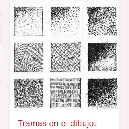
dibujo:
cómo
crear
degradados
y
sombras
paso
a
paso
Tramas en el dibujo: