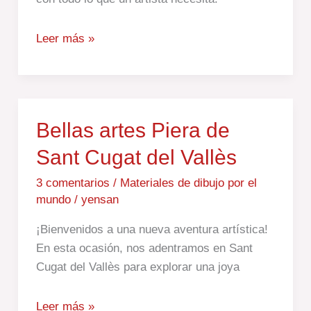
Leer más »
Bellas
Bellas artes Piera de
artes
Sant Cugat del Vallès
Piera
de
3 comentarios
/
Materiales de dibujo por el
mundo
/
yensan
Sant
Cugat
¡Bienvenidos a una nueva aventura artística!
del
En esta ocasión, nos adentramos en Sant
Vallès
Cugat del Vallès para explorar una joya
Leer más »