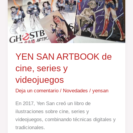
cine,
series
y
videojuegos
YEN SAN ARTBOOK de
cine, series y
videojuegos
Deja un comentario
/
Novedades
/
yensan
En 2017, Yen San creó un libro de
ilustraciones sobre cine, series y
videojuegos, combinando técnicas digitales y
tradicionales.