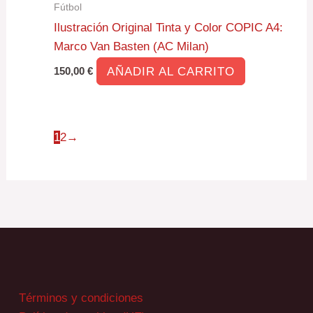
Fútbol
Ilustración Original Tinta y Color COPIC A4:
Marco Van Basten (AC Milan)
AÑADIR AL CARRITO
150,00
€
1
2
→
Términos y condiciones